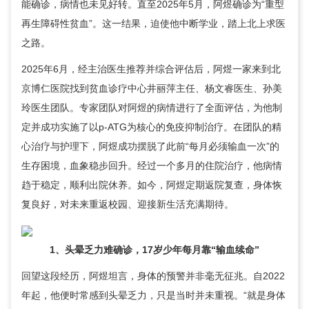
能确诊，病情也未见好转。直至2025年5月，阿煜确诊为“重型
再生障碍性贫血”。这一结果，迫使他中断学业，踏上北上求医
之路。
2025年6月，经主治医生推荐并综合评估后，阿煜一家来到北
京博仁医院找到
贫血诊疗中心
井丽萍
主任、杨文睿医生、孙美
玲医生团队。专家团队对阿煜的病情进行了全面评估，为他制
定并成功实施了以p-ATG为核心的免疫抑制治疗。在团队的精
心治疗与护理下，阿煜成功摆脱了此前“每月必须输血一次”的
生存困境，血象稳步回升。经过一个多月的住院治疗，他病情
趋于稳定，顺利出院休养。如今，阿煜定期返院复查，身体恢
复良好，对未来重返校园、迎接新生活充满期待。
1、头晕乏力难确诊，17岁少年每月靠“输血续命”
回望这段经历，阿煜坦言，身体的预警并非毫无征兆。自2022
年起，他便时常感到头晕乏力，只是当时并未重视。“就是身体