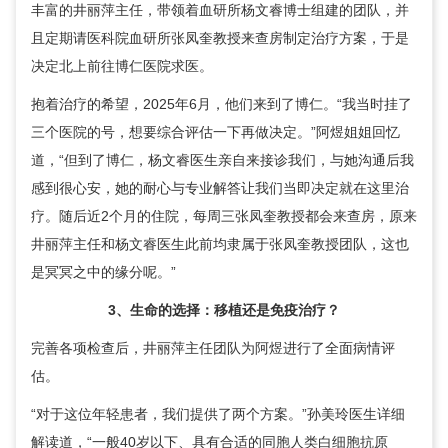
丰富的
井丽萍
主任，带领着血研所杨文睿博士组建的团队，并
且定期请医科院血研所
张凤奎
教授来查房制定治疗方案，于是
决定北上前往博仁医院求医。
抱着治疗的希望，2025年6月，他们来到了博仁。“我当时挂了
三个医院的号，想要综合评估一下再做决定。”阿煜姐姐回忆
道，“但到了博仁，杨文睿医生亲自来接诊我们，与她沟通后我
感到很心安，她的耐心与专业解答让我们当即决定就在这里治
疗。随后近2个月的住院，每周三
张凤奎
教授都会来查房，原来
井丽萍
主任和杨文睿医生此前均隶属于
张凤奎
教授团队，这也
是冥冥之中的缘分呢。”
3、生命的选择：移植还是免疫治疗？
完善各项检查后，
井丽萍
主任团队为阿煜进行了全面病情评
估。
“对于这位年轻患者，我们提供了两个方案。”孙美玲医生详细
解读道，“一般40岁以下、具有合适的同胞人类白细胞抗原