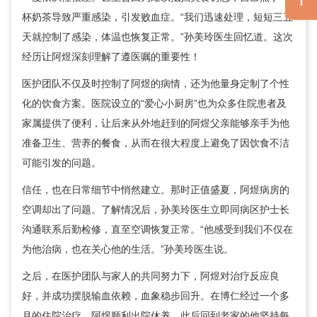
杯奶茶导致严重感染，引发败血症。“我们迅速处理，短短三五
天就控制了感染，体温也恢复正常。”孙美玲医生回忆道。这次
经历让阿煜深刻理解了遵医嘱的重要性！
医护团队不仅及时控制了阿煜的病情，还为他量身定制了个性
化的饮食方案。医院设立的“爱心小厨房”也为众多住院患者及
家属提供了便利，让后来从外地赶到的阿煜父亲能够亲手为他
准备卫生、营养的餐食，从而在很大程度上避免了因饮食不洁
可能引发的问题。
信任，也在日常细节中悄然建立。那时正值盛夏，阿煜病房的
空调却出了问题。了解情况后，孙美玲医生立即同病区护士长
沟通联系后勤检修，直至空调恢复正常。“他感受到我们不仅在
为他治病，也在关心他的生活。”孙美玲医生说。
之后，在医护团队与家人的共同努力下，阿煜对治疗反应良
好，并成功摆脱输血依赖，血象稳步回升。在博仁经过一个多
月的住院治疗，阿煜顺利出院休养。此后回到老家的他坚持每