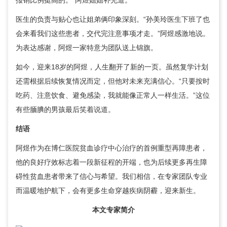
报销比例挺高的。”阿煜姐姐补充道。
医生的负责与贴心也让姐弟俩印象深刻。“孙美玲医生下班了也
会来看我们这些患者，交代完注意事项才走。”阿煜感激地说。
为表达感谢，阿煜一家特意为团队送上锦旗。
如今，迎来18岁的阿煜，人生翻开了新的一页。虽然复学计划
还需根据后续恢复情况而定，但他对未来充满信心。“只要按时
吃药、注意饮食、避免感染，我就能像正常人一样生活。”这位
有些腼腆的男孩最后笑着说道。
结语
阿煜作为在博仁医院
贫血诊疗中心
治疗的首例重型再障患者，
他的良好疗效标志着一段新征程的开端，也为后续更多再生障
碍性贫血患者带来了信心与希望。我们相信，在专家团队专业
而温暖地护航下，会有更多生命穿越疾病阴霾，迎来新生。
本文专家简介