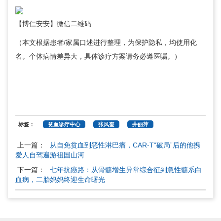
【博仁安安】微信二维码
（本文根据患者/家属口述进行整理，为保护隐私，均使用化
名。个体病情差异大，具体诊疗方案请务必遵医嘱。）
标签：
贫血诊疗中心
张凤奎
井丽萍
上一篇：
从自免贫血到恶性淋巴瘤，CAR-T“破局”后的他携
爱人自驾遍游祖国山河
下一篇：
七年抗癌路：从骨髓增生异常综合征到急性髓系白
血病，二胎妈妈终迎生命曙光