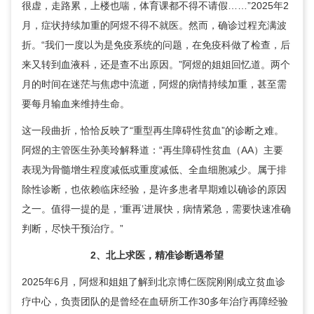
很虚，走路累，上楼也喘，体育课都不得不请假……”2025年2
月，症状持续加重的阿煜不得不就医。然而，确诊过程充满波
折。“我们一度以为是免疫系统的问题，在免疫科做了检查，后
来又转到血液科，还是查不出原因。”阿煜的姐姐回忆道。两个
月的时间在迷茫与焦虑中流逝，阿煜的病情持续加重，甚至需
要每月输血来维持生命。
这一段曲折，恰恰反映了“重型再生障碍性贫血”的诊断之难。
阿煜的主管医生孙美玲解释道：“再生障碍性贫血（AA）主要
表现为骨髓增生程度减低或重度减低、全血细胞减少。属于排
除性诊断，也依赖临床经验，是许多患者早期难以确诊的原因
之一。值得一提的是，‘重再’进展快，病情紧急，需要快速准确
判断，尽快干预治疗。”
2、北上求医，精准诊断遇希望
2025年6月，阿煜和姐姐了解到北京博仁医院刚刚成立
贫血诊
疗中心
，负责团队的是曾经在血研所工作30多年治疗再障经验