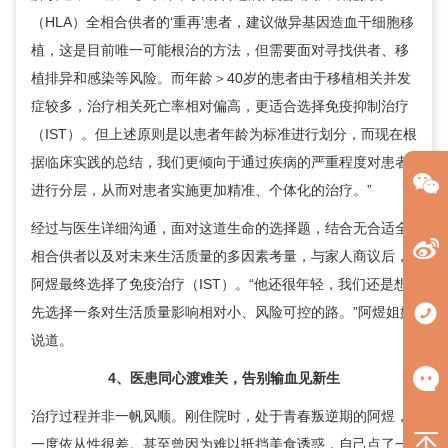
（HLA）全相合供者的‘重再’患者，建议做异基因造血干细胞移
植，这是目前唯一可能根治的方法，但需要面对寻找供者、移
植排异和感染等风险。而年龄＞40岁的患者由于移植相关并发
症较多，治疗相关死亡率相对偏高，更适合选择免疫抑制治疗
（IST）。但上述原则是以患者年龄为标准进行划分，而现在根
据临床实践的总结，我们更倾向于通过疾病的严重程度对患者
进行分层，从而对患者实施更加精准、个体化的治疗。”
经过与医生详细沟通，面对这道生命的选择题，结合无合适全
相合供者以及对未来生活质量的多因素考量，与家人商议后，
阿煜最终选择了免疫治疗（IST）。“他还很年轻，我们还是想
先选择一条对生活质量影响相对小、风险可控的路。”阿煜姐姐
说道。
4、医患同心渡难关，告别输血见新生
治疗过程并非一帆风顺。刚住院时，处于青春叛逆期的阿煜，
一度依从性很差。甚至曾因为难以抵挡美食诱惑，自己点了一