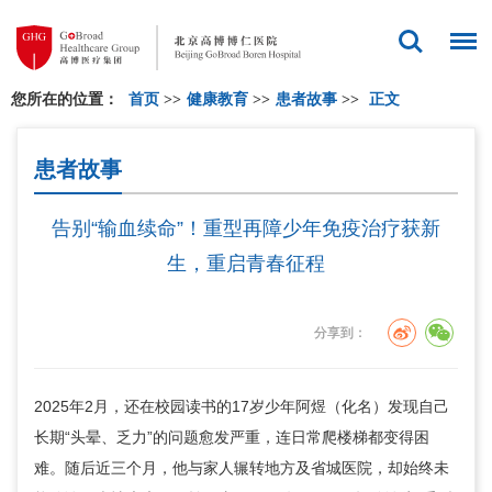
您所在的位置：
首页
>>
健康教育
>>
患者故事
>>
正文
患者故事
告别“输血续命”！重型再障少年免疫治疗获新
生，重启青春征程
分享到：
2025年2月，还在校园读书的17岁少年阿煜（化名）发现自己
长期“头晕、乏力”的问题愈发严重，连日常爬楼梯都变得困
难。随后近三个月，他与家人辗转地方及省城医院，却始终未