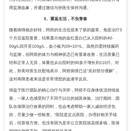
周监测血象，并通过微信与孙医生保持沟通。
5、重返生活，不负青春
随着病情稳步好转，阿煜的生活也迎来了新的篇章。免疫治疗3
个月后返院复查，结果显示他的血红蛋白已从入院时的40-
50g/L回升至103g/L，血小板为59×10⁹/L。虽然仍需持续服药
与监测，但阿煜的体力与精神状态已有显著改善，生活质量已
经和正常人无异，体重也从出院时的90多斤增长到110斤。对
此，孙美玲医生欣慰地表示，阿煜病情已达“良好部分缓解”，
这对再障患者来说是非常理想的血液学反应。
得益于医疗团队的精心治疗与关怀，阿煜不仅身体状况持续改
善，一家人也感受到了不同于以往的就医体验。治疗期间，团
队在保障治疗效果的同时，也会考虑帮助一家人减轻经济负
担，尽量少做一些检查。“医院是定点医院，办理好相关手续
后，结算很方便。也没有因为是非公立医院就花很多钱，医保