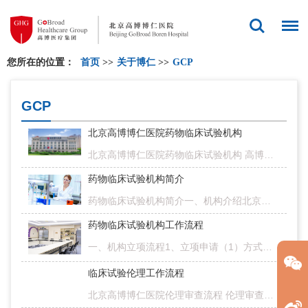
您所在的位置：
首页
>>
关于博仁
>>
GCP
GCP
北京高博博仁医院药物临床试验机构
北京高博博仁医院药物临床试验机构 高博医学（血液病）北京研究中心北京高博博仁医院为高博医疗集团2017年在北京创立的第一家旗舰医院，为集团下的血液肿瘤疑难诊疗中心，二级综合医院，是北京市基本医疗保险…
药物临床试验机构简介
药物临床试验机构简介一、机构介绍北京高博博仁医院成立于2014年，于2019年10月获得药物临床试验机构资格，医院人才梯队完整、质量体系完善、仪器设备先进。拥有三个临床试验专业，并拥有一批在Ⅰ期、血液、肿瘤等方…
药物临床试验机构工作流程
一、机构立项流程1、立项申请（1）方式一（邮件形式）：① 申办者/CRO或主要研究者（PI）按照《药物临床试验立项申请资料目录》准备立项文件（PI需要完成《项目负责人承诺书》及《研究者利益冲突声明》签署，模板如下…
临床试验伦理工作流程
北京高博博仁医院伦理审查流程 伦理审查立项通过后，项目获得《机构立项函》，可进行伦理递交。一、 伦理初始审查： 1. 立项通过，按照清单提交伦理审查资料：1）下载文件包：申办方/合作方/CRO/研究者下载附件中的…