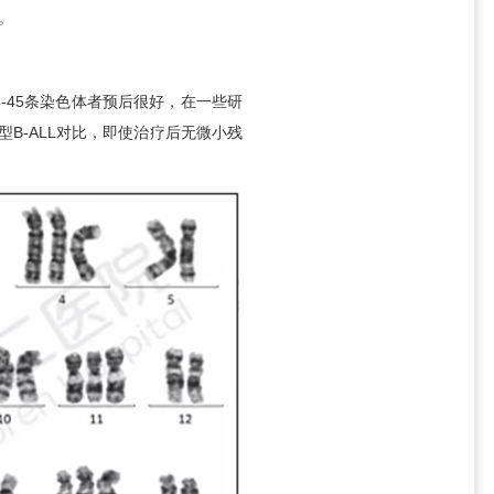
。
4-45条染色体者预后很好，在一些研
型B-ALL对比，即使治疗后无微小残