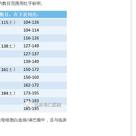
的数目范围用红字标明。
母细胞白血病/淋巴瘤中，且与临床