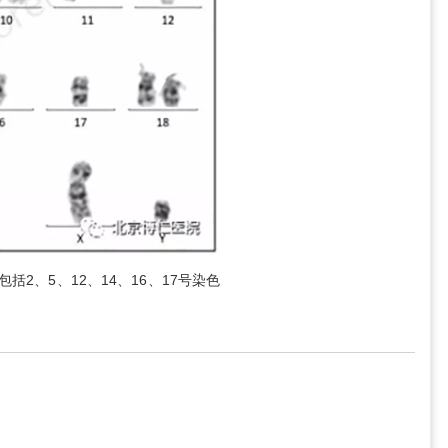
2、5、12、14、16、17号染色