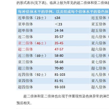
的形式表示(见下表)。临床上较为常见的超二倍体和亚二倍体
超二倍体和亚二倍体也出现于伴重现性染色体异常的淋巴
预后相关。