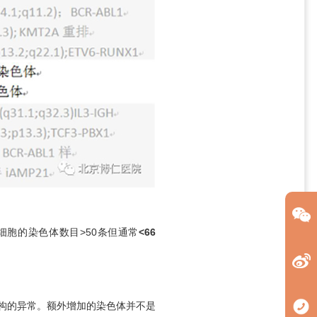
胞的染色体数目>50条但通常
<66
结构的异常。额外增加的染色体并不是