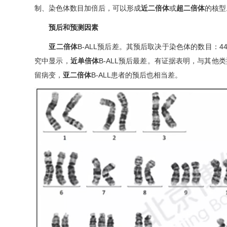
制、染色体数目加倍后，可以形成
近二倍体
或
超二倍体
的核型
预后和预测因素
亚二倍体
B-ALL预后差。其预后取决于染色体的数目：4
究中显示，
近单倍体
B-ALL预后最差。有证据表明，与其他类
留病变，
亚二倍体
B-ALL患者的预后也相当差。