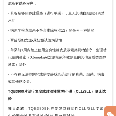
成所有试验程序；
· 具备足够的静脉通路（进行单采），且无其他血细胞分离禁
忌症；
· 病原学检查结果不符合排除标准12）的任何一种情况；
· 育龄期妇女血/尿妊娠试验为阴性；
· 单采前1周内禁止使用全身性糖皮质激素类药物治疗，生理替
代量的激素（0.5mg/kg/d泼尼松或等效剂量的其他皮质类固醇
激素）除外；
· 不存在无法控制的或需要静脉给药治疗的真菌、细菌、病毒
或其他感染者。
TQB3909片治疗复发或难治性慢淋/小淋（CLL/SLL）临床试
验
项目名称：
TQB3909片在复发或难治性CLL/SLL受试者
中的安全性及有效性的Ib/I期临床试验