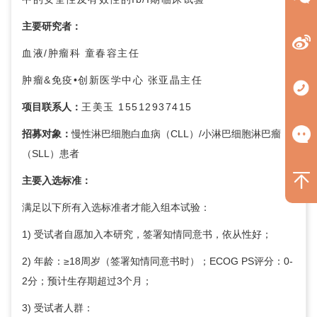
主要研究者：
血液/肿瘤科
童春容
主任
肿瘤&免疫•创新医学中心
张亚晶
主任
项目联系人：
王美玉 15512937415
招募对象：
慢性淋巴细胞白血病（CLL）/小淋巴细胞淋巴瘤
（SLL）患者
主要入选标准：
满足以下所有入选标准者才能入组本试验：
1) 受试者自愿加入本研究，签署知情同意书，依从性好；
2) 年龄：≥18周岁（签署知情同意书时）；ECOG PS评分：0-
2分；预计生存期超过3个月；
3) 受试者人群：