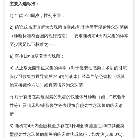
主要入选标准：
1) 年龄≥18周岁，性别不限；
2) 确诊或临床诊断为念珠菌血症或/和其他类型侵袭性念珠菌病
（诊断标准符合国内现行指南），要求随机前4天内采集的样本
至少满足以下标准之一：
a) 至少1次血培养为念珠菌；
b) 从正常无菌部位采集的样本（对于侵袭性感染手术后的引流
管仅可收集放置导管后24h内的液体）经革兰染色镜检（或其
他直接镜检方法）或真菌培养为念珠菌；
c) 对于有潜在高危因素的患者的快速体外诊断（如，G试验阳
性等）及临床和/或影像学等表现符合侵袭性念珠菌病临床诊
断；
3) 随机前4天内至随机至少存在1种与念珠菌血症和/或其他类
型侵袭性念珠菌病相关的临床症状或体征，如发热(≥38.0℃)、