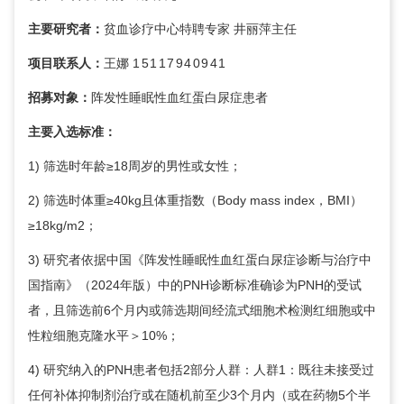
主要研究者：
贫血诊疗中心
特聘专家
井丽萍
主任
项目联系人：
王娜
15117940941
招募对象：
阵发性睡眠性血红蛋白尿症患者
主要入选标准：
1) 筛选时年龄≥18周岁的男性或女性；
2) 筛选时体重≥40kg且体重指数（Body mass index，BMI）
≥18kg/m2；
3) 研究者依据中国《阵发性睡眠性血红蛋白尿症诊断与治疗中
国指南》（2024年版）中的PNH诊断标准确诊为PNH的受试
者，且筛选前6个月内或筛选期间经流式细胞术检测红细胞或中
性粒细胞克隆水平＞10%；
4) 研究纳入的PNH患者包括2部分人群：人群1：既往未接受过
任何补体抑制剂治疗或在随机前至少3个月内（或在药物5个半