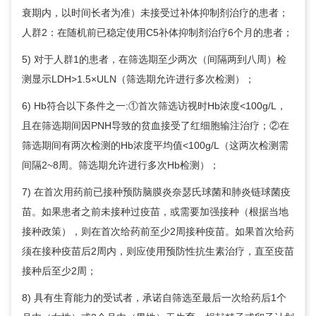
衰期内，以时间长者为准）未接受过补体抑制剂治疗的患者；
人群2：在随机前已稳定使用C5补体抑制剂治疗6个月的患者；
5) 对于人群1的患者，在筛选期至少两次（间隔两到八周）检
测显示LDH>1.5×ULN（筛选期允许进行多次检测）；
6) Hb符合以下条件之一:①首次筛选访视时Hb浓度<100g/L，
且在筛选期间因PNH导致的贫血接受了红细胞输注治疗；②在
筛选期间有两次检测的Hb浓度平均值<100g/L（这两次检测需
间隔2~8周。筛选期允许进行多次Hb检测）；
7) 在首次用药前已接种预防脑膜炎奈瑟氏球菌和肺炎链球菌疫
苗。如果患者之前未接种过疫苗，或需要加强接种（根据当地
接种政策），则在首次给药前至少2周接种疫苗。如果首次给药
须在接种疫苗后2周内，则应使用预防性抗生素治疗，直至疫苗
接种后至少2周；
8) 具有生育能力的受试者，承诺自筛选至最后一次给药后1个