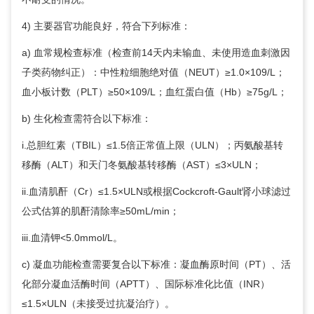
4) 主要器官功能良好，符合下列标准：
a) 血常规检查标准（检查前14天内未输血、未使用造血刺激因
子类药物纠正）：中性粒细胞绝对值（NEUT）≥1.0×109/L；
血小板计数（PLT）≥50×109/L；血红蛋白值（Hb）≥75g/L；
b) 生化检查需符合以下标准：
i.总胆红素（TBIL）≤1.5倍正常值上限（ULN）；丙氨酸基转
移酶（ALT）和天门冬氨酸基转移酶（AST）≤3×ULN；
ii.血清肌酐（Cr）≤1.5×ULN或根据Cockcroft-Gault肾小球滤过
公式估算的肌酐清除率≥50mL/min；
iii.血清钾<5.0mmol/L。
c) 凝血功能检查需要复合以下标准：凝血酶原时间（PT）、活
化部分凝血活酶时间（APTT）、国际标准化比值（INR）
≤1.5×ULN（未接受过抗凝治疗）。