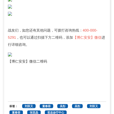
战友们，如您还有其他问题，可拨打咨询热线：
400-000-
5291
，也可以通过扫描下方二维码，添加
【博仁安安】微信
进
行详细咨询。
【博仁安安】微信二维码
标签：
刘双又
童春容
吴彤
吴彤
刘双又
童春容
张亚晶
贫血诊疗中心