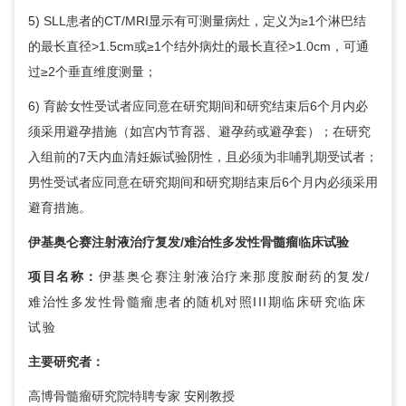
5) SLL患者的CT/MRI显示有可测量病灶，定义为≥1个淋巴结
的最长直径>1.5cm或≥1个结外病灶的最长直径>1.0cm，可通
过≥2个垂直维度测量；
6) 育龄女性受试者应同意在研究期间和研究结束后6个月内必
须采用避孕措施（如宫内节育器、避孕药或避孕套）；在研究
入组前的7天内血清妊娠试验阴性，且必须为非哺乳期受试者；
男性受试者应同意在研究期间和研究期结束后6个月内必须采用
避育措施。
伊基奥仑赛注射液治疗复发/难治性多发性骨髓瘤临床试验
项目名称：
伊基奥仑赛注射液治疗来那度胺耐药的复发/
难治性多发性骨髓瘤患者的随机对照III期临床研究临床
试验
主要研究者：
高博骨髓瘤研究院特聘专家 安刚教授