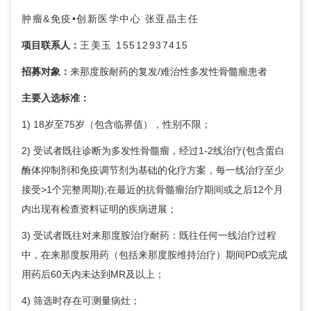
肿瘤&免疫•创新医学中心
张亚晶
主任
项目联系人：
王美玉 15512937415
招募对象：
来那度胺耐药的复发/难治性多发性骨髓瘤患者
主要入选标准：
1) 18岁至75岁（包含临界值），性别不限；
2) 受试者既往诊断为多发性骨髓瘤，经过1-2线治疗(包含蛋白
酶体抑制剂和免疫调节剂为基础的化疗方案，每一线治疗至少
接受>1个完整周期);在最近的抗骨髓瘤治疗期间或之后12个月
内出现有检查资料证明的疾病进展；
3) 受试者既往对来那度胺治疗耐药：既往任何一线治疗过程
中，在来那度胺用药（包括来那度胺维持治疗）期间PD或完成
用药后60天内未达到MR及以上；
4) 筛选时存在可测量病灶；