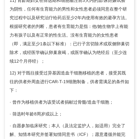
11) 育龄期妇女在筛选期和细胞输注前3天内的血/尿妊娠试验
为阴性，任何有生育能力的男性和女性患者必须同意在整个研
究过程中以及研究治疗给药后至少2年内使用有效的避孕方法。
根据研究者的判断，患者有生育能力是指：他/她生物学上有能
力有孩子以及有正常的性生活。没有生育能力的女性患者
（即，满足至少1条以下标准）：已行子宫切除术或双侧卵巢切
除术，或经医学确认卵巢衰竭，或医学确认为绝经后（至少连
续12个月停经）；
12) 对于既往接受过异基因造血干细胞移植的患者，接受其既
往的供者外周血进行CAR-T-19细胞制备，供者需满足的条件如
下：
· 曾作为移植供者为该受试者捐献过骨髓/造血干细胞；
· 筛选时年龄8周岁或以上；
· 自愿参加临床研究；本人（及法定监护人，如适用）完全了
解、知情本研究并签署知情同意书（ICF）；愿意遵循并能完