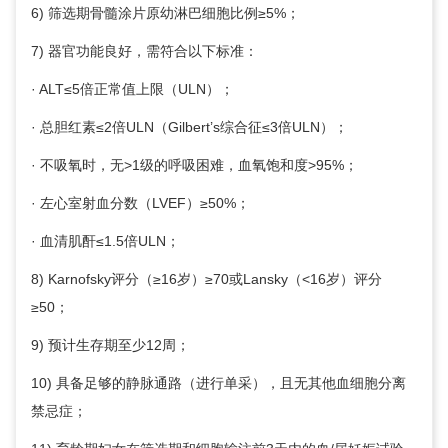
6) 筛选期骨髓涂片原幼淋巴细胞比例≥5%；
7) 器官功能良好，需符合以下标准：
· ALT≤5倍正常值上限（ULN）；
· 总胆红素≤2倍ULN（Gilbert’s综合征≤3倍ULN）；
· 不吸氧时，无>1级的呼吸困难，血氧饱和度>95%；
· 左心室射血分数（LVEF）≥50%；
· 血清肌酐≤1.5倍ULN；
8) Karnofsky评分（≥16岁）≥70或Lansky（<16岁）评分
≥50；
9) 预计生存期至少12周；
10) 具备足够的静脉通路（进行单采），且无其他血细胞分离
禁忌症；