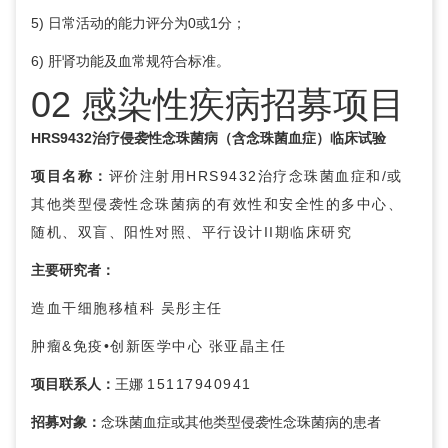
5) 日常活动的能力评分为0或1分；
6) 肝肾功能及血常规符合标准。
02 感染性疾病招募项目
HRS9432治疗侵袭性念珠菌病（含念珠菌血症）临床试验
项目名称：
评价注射用HRS9432治疗念珠菌血症和/或
其他类型侵袭性念珠菌病的有效性和安全性的多中心、
随机、双盲、阳性对照、平行设计II期临床研究
主要研究者：
造血干细胞移植科
吴彤
主任
肿瘤&免疫•创新医学中心
张亚晶
主任
项目联系人：
王娜
15117940941
招募对象：
念珠菌血症或其他类型侵袭性念珠菌病的患者