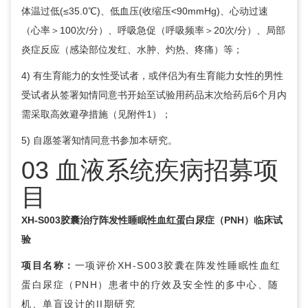
体温过低(≤35.0℃)、低血压(收缩压<90mmHg)、心动过速
（心率＞100次/分）、呼吸急促（呼吸频率＞20次/分）、局部
炎症反应（感染部位发红、水肿、灼热、疼痛）等；
4) 有生育能力的女性受试者，或伴侣为有生育能力女性的男性
受试者从签署知情同意书开始至试验用药品末次给药后6个月内
需采取高效避孕措施（见附件1）；
5) 自愿签署知情同意书参加本研究。
03 血液系统疾病招募项
目
XH-S003胶囊治疗阵发性睡眠性血红蛋白尿症（PNH）临床试
验
项目名称：
一项评价XH-S003胶囊在阵发性睡眠性血红
蛋白尿症（PNH）患者中的疗效及安全性的多中心、随
机、单盲设计的II期研究