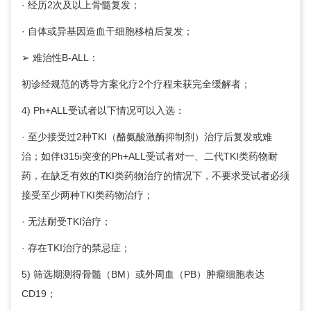
· 经历2次及以上骨髓复发；
· 自体或异基因造血干细胞移植后复发；
➢ 难治性B-ALL：
初诊经规范的诱导方案化疗2个疗程未获完全缓解者；
4) Ph+ALL受试者以下情况可以入选：
· 至少接受过2种TKI（酪氨酸激酶抑制剂）治疗后复发或难
治；如伴t315i突变的Ph+ALL受试者对一、二代TKI类药物耐
药，在缺乏有效的TKI类药物治疗的情况下，不要求受试者必须
接受至少两种TKI类药物治疗；
· 无法耐受TKI治疗；
· 存在TKI治疗的禁忌症；
5) 筛选期测得骨髓（BM）或外周血（PB）肿瘤细胞表达
CD19；