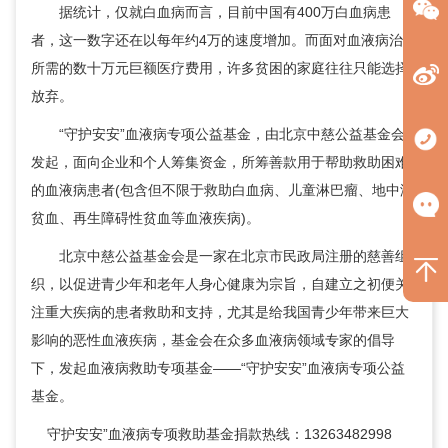
据统计，仅就白血病而言，目前中国有400万白血病患
者，这一数字还在以每年约4万的速度增加。而面对血液病治疗
所需的数十万元巨额医疗费用，许多贫困的家庭往往只能选择
放弃。
“守护安安”血液病专项公益基金，由北京中慈公益基金会
发起，面向企业和个人筹集资金，所筹善款用于帮助救助困难
的血液病患者(包含但不限于救助白血病、儿童淋巴瘤、地中海
贫血、再生障碍性贫血等血液疾病)。
北京中慈公益基金会是一家在北京市民政局注册的慈善组
织，以促进青少年和老年人身心健康为宗旨，自建立之初便关
注重大疾病的患者救助和支持，尤其是给我国青少年带来巨大
影响的恶性血液疾病，基金会在众多血液病领域专家的倡导
下，发起血液病救助专项基金——“守护安安”血液病专项公益
基金。
守护安安”血液病专项救助基金捐款热线：13263482998