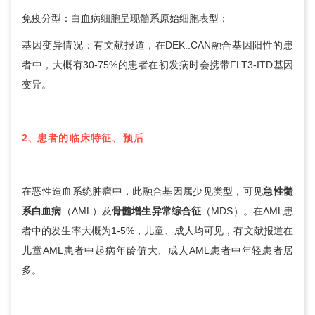
免疫分型：白血病细胞呈现髓系原始细胞表型；
基因变异情况：有文献报道，在DEK::CAN融合基因阳性的患
者中，大概有30-75%的患者在初发病时会携带FLT3-ITD基因
变异。
2、
患者的临床特征、预后
在恶性造血系统肿瘤中，此融合基因属少见类型，可见
急性髓
系白血病
（AML）及
骨髓增生异常综合征
（MDS）。在AML患
者中的发生率大概为1-5%，儿童、成人均可见，有文献报道在
儿童AML患者中起病年龄偏大、成人AML患者中年轻患者居
多。