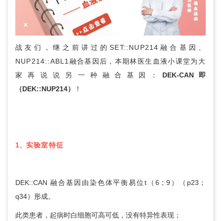
战友们，继之前讲过的
SET::NUP214融合基因
、
NUP214::ABL1融合基因
后，本期林医生血液小课堂为大
家再说说另一种
融合基因：
DEK-CAN即
（DEK::NUP214）
！
1、
实验室特征
DEK::CAN 融合基因由染色体平衡易位t（6；9）（p23；
q34）形成。
此类患者，起病时白细胞可高可低，没有特异性表现；